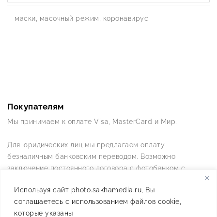
маски, масочный режим, коронавирус
Покупателям
Мы принимаем к оплате Visa, MasterCard и Мир.
Для юридических лиц мы предлагаем оплату
безналичным банковским переводом. Возможно
заключение постоянного договора с фотобанком с
постоянной схемой работы.
Используя сайт photo.sakhamedia.ru, Вы
соглашаетесь с использованием файлов cookie,
Позвоните нам по телефону +7(4112) 42-09-42 — и мы
которые указаны
ответим на все ваши вопросы