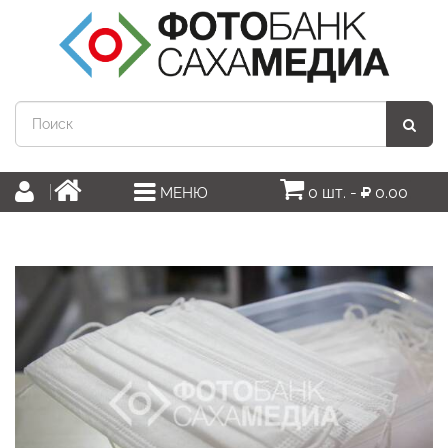
0 шт. -
0.00
МЕНЮ