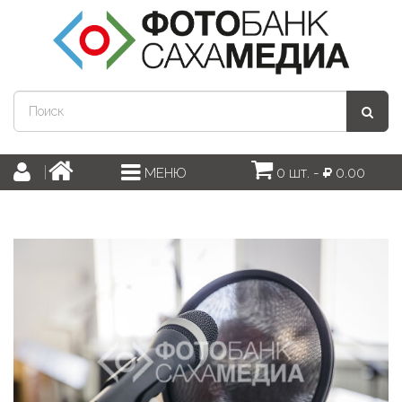
0 шт. -
0.00
МЕНЮ