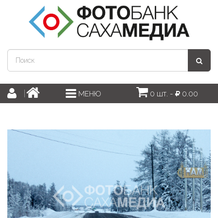
0 шт. -
0.00
МЕНЮ