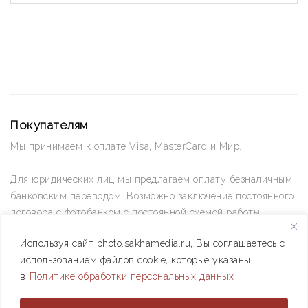
Покупателям
Мы принимаем к оплате Visa, MasterCard и Мир.
Для юридических лиц мы предлагаем оплату безналичным
банковским переводом. Возможно заключение постоянного
договора с фотобанком с постоянной схемой работы.
Используя сайт photo.sakhamedia.ru, Вы соглашаетесь с
Позвоните нам по телефону +7(4112) 42-09-42 — и мы
использованием файлов cookie, которые указаны
ответим на все ваши вопросы
в
Политике обработки персональных данных
АО РИИХ «Сахамедиа» © 2021