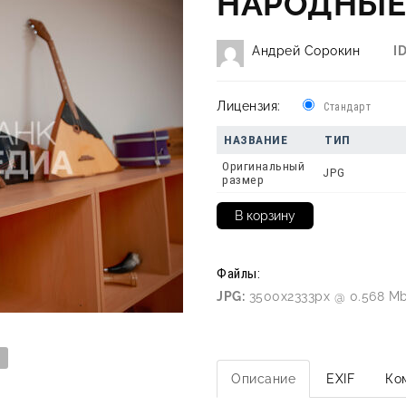
НАРОДНЫЕ
Андрей Сорокин
ID
Лицензия:
Стандарт
НАЗВАНИЕ
ТИП
Оригинальный
JPG
размер
Файлы:
JPG:
3500x2333px @ 0.568 Mb
Описание
EXIF
Ко