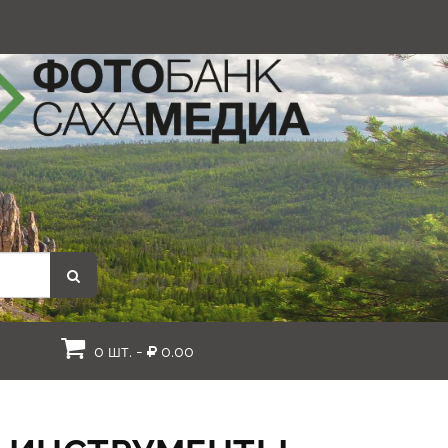
0 шт. -
0.00