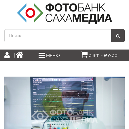
0 шт. -
0.00
МЕНЮ