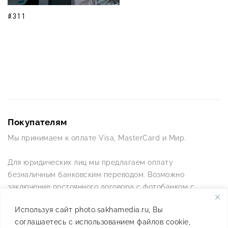
#311
Покупателям
Мы принимаем к оплате Visa, MasterCard и Мир.
Для юридических лиц мы предлагаем оплату
безналичным банковским переводом. Возможно
заключение постоянного договора с фотобанком с
постоянной схемой работы.
Используя сайт photo.sakhamedia.ru, Вы
соглашаетесь с использованием файлов cookie,
Позвоните нам по телефону +7(4112) 42-09-42 — и мы