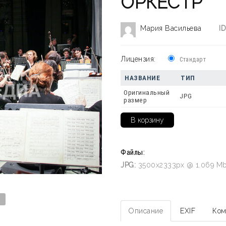
ОРКЕСТР
Мария Васильева
ID
Лицензия:
Стандарт
НАЗВАНИЕ
ТИП
Оригинальный
JPG
размер
Файлы:
JPG:
3500x2333px @ 1.069 Mb
Описание
EXIF
Ком