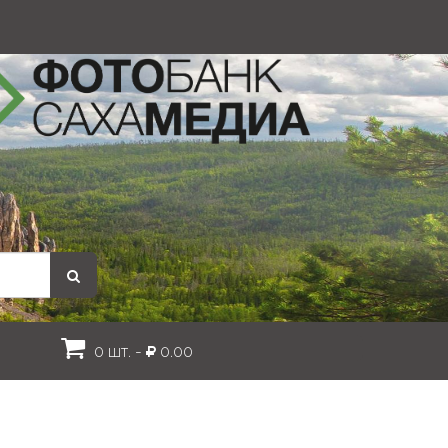
0 шт. -
0.00