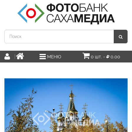
0 шт. -
0.00
МЕНЮ