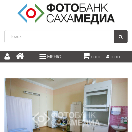
0 шт. -
0.00
МЕНЮ