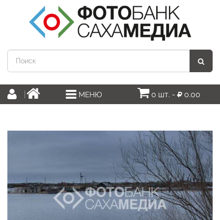
0 шт. -
0.00
МЕНЮ