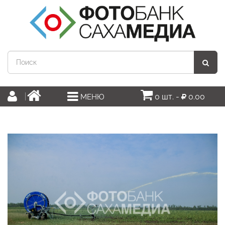
0 шт. -
0.00
МЕНЮ