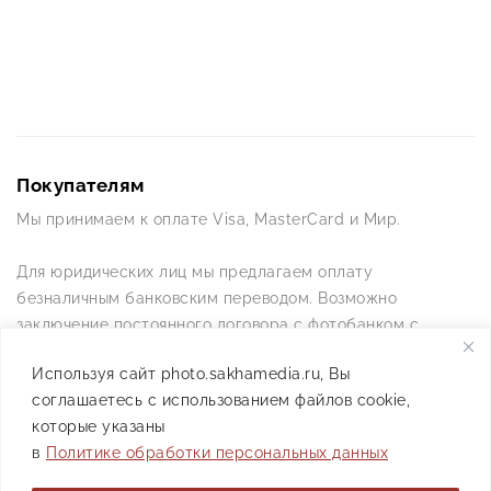
Покупателям
Мы принимаем к оплате Visa, MasterCard и Мир.
Для юридических лиц мы предлагаем оплату
безналичным банковским переводом. Возможно
заключение постоянного договора с фотобанком с
постоянной схемой работы.
Используя сайт photo.sakhamedia.ru, Вы
соглашаетесь с использованием файлов cookie,
Позвоните нам по телефону +7(4112) 42-09-42 — и мы
которые указаны
ответим на все ваши вопросы
в
Политике обработки персональных данных