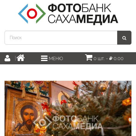
0 шт. -
0.00
МЕНЮ