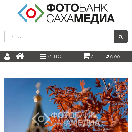
0 шт. -
0.00
МЕНЮ