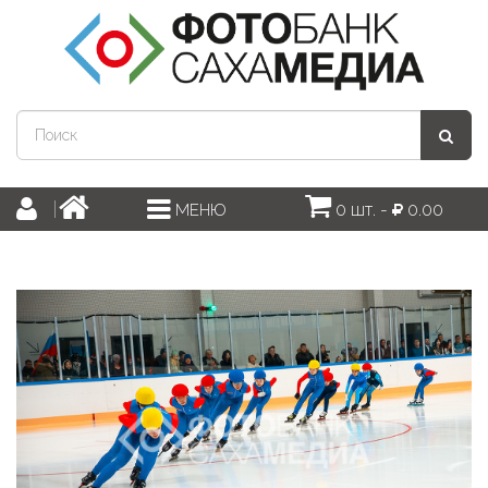
0 шт. -
0.00
МЕНЮ