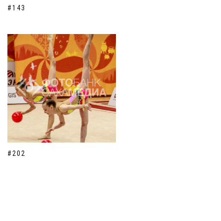
#143
#202