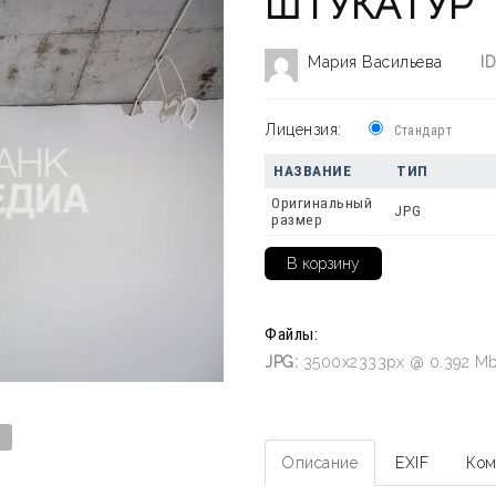
ШТУКАТУР
Мария Васильева
ID
Лицензия:
Стандарт
НАЗВАНИЕ
ТИП
Оригинальный
JPG
размер
Файлы:
JPG:
3500x2333px @ 0.392 Mb
Описание
EXIF
Ком