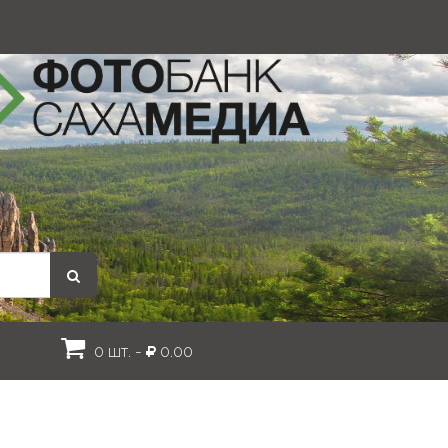
0 шт. -
0.00