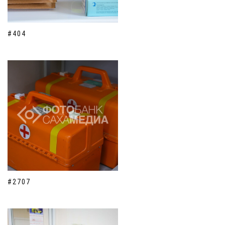
#404
#2707