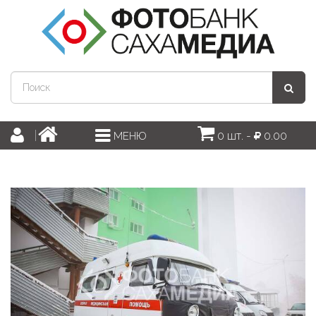
0 шт. -
0.00
МЕНЮ