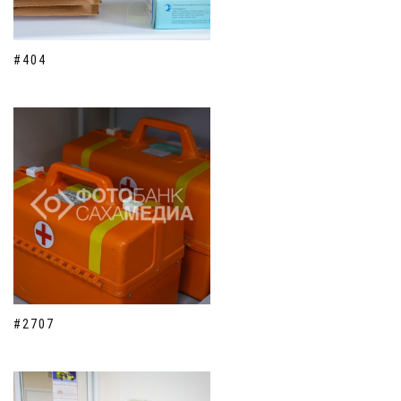
#404
#2707