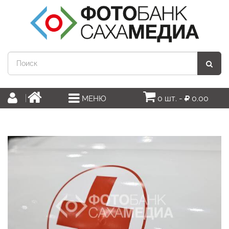
0 шт. -
0.00
МЕНЮ