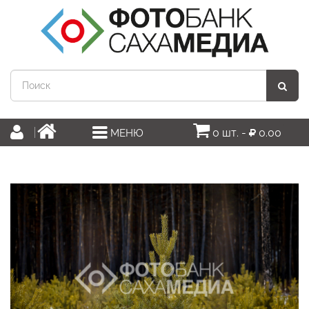
0 шт. -
0.00
МЕНЮ