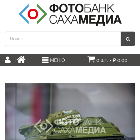
0 шт. -
0.00
МЕНЮ