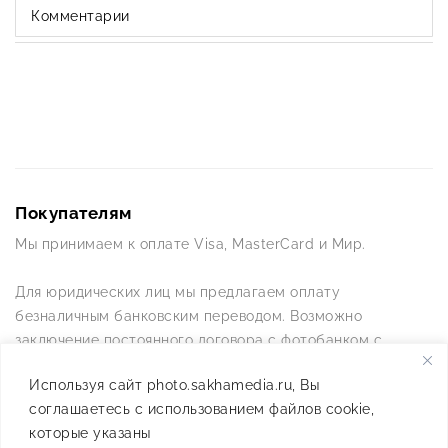
Комментарии
Покупателям
Мы принимаем к оплате Visa, MasterCard и Мир.
Для юридических лиц мы предлагаем оплату
безналичным банковским переводом. Возможно
заключение постоянного договора с фотобанком с
постоянной схемой работы.
Используя сайт photo.sakhamedia.ru, Вы
соглашаетесь с использованием файлов cookie,
Позвоните нам по телефону +7(4112) 42-09-42 — и мы
которые указаны
ответим на все ваши вопросы