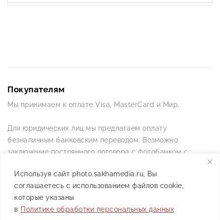
Покупателям
Мы принимаем к оплате Visa, MasterCard и Мир.
Для юридических лиц мы предлагаем оплату
безналичным банковским переводом. Возможно
заключение постоянного договора с фотобанком с
постоянной схемой работы.
Используя сайт photo.sakhamedia.ru, Вы
соглашаетесь с использованием файлов cookie,
Позвоните нам по телефону +7(4112) 42-09-42 — и мы
которые указаны
ответим на все ваши вопросы
в
Политике обработки персональных данных