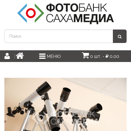
0 шт. -
0.00
МЕНЮ