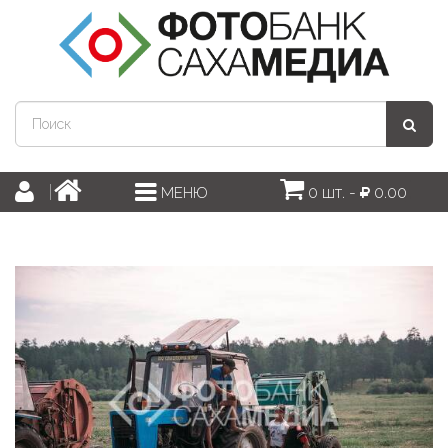
0 шт. -
0.00
МЕНЮ