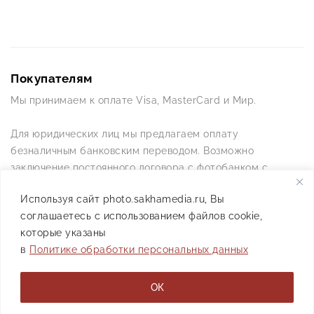
Покупателям
Мы принимаем к оплате Visa, MasterCard и Мир.
Для юридических лиц мы предлагаем оплату
безналичным банковским переводом. Возможно
заключение постоянного договора с фотобанком с
постоянной схемой работы.
Используя сайт photo.sakhamedia.ru, Вы
соглашаетесь с использованием файлов cookie,
Позвоните нам по телефону +7(4112) 42-09-42 — и мы
которые указаны
ответим на все ваши вопросы
в
Политике обработки персональных данных
АО РИИХ «Сахамедиа» © 2021
ОК