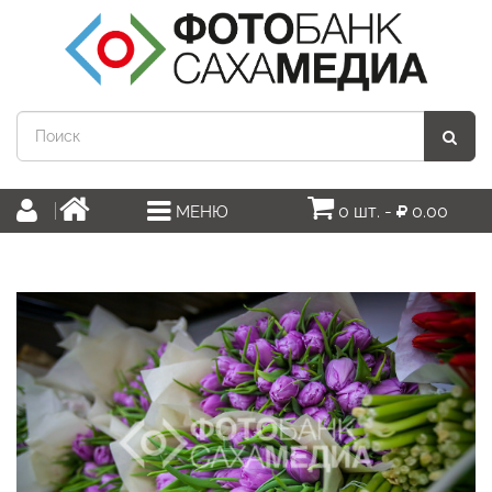
0 шт. -
0.00
МЕНЮ