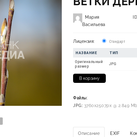
ВЕТКИ ДЕР
Мария
ID
Васильева
Лицензия:
Стандарт
НАЗВАНИЕ
ТИП
Оригинальный
JPG
размер
Файлы:
JPG:
3760x2507px @ 2.849 Mb
Описание
EXIF
Ко