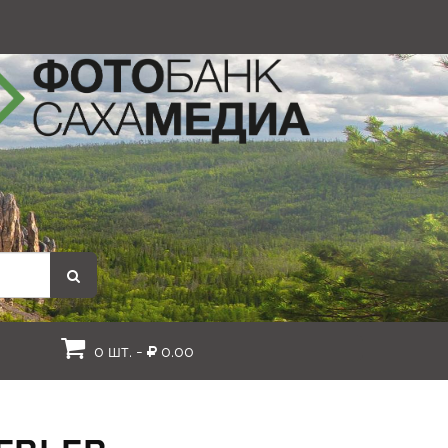
0 шт. -
0.00