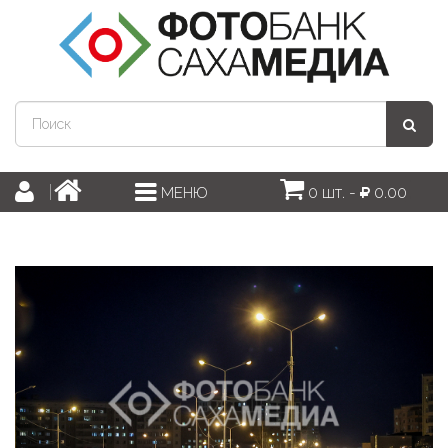
0 шт. -
0.00
МЕНЮ