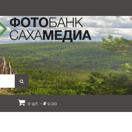
0 шт. -
0.00