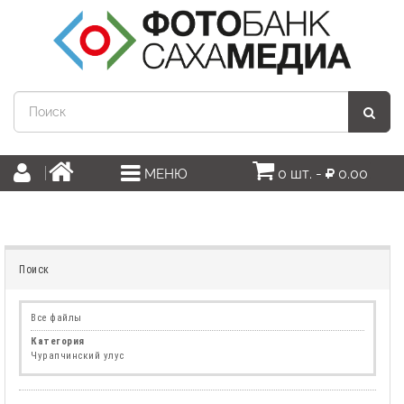
0 шт. -
0.00
МЕНЮ
Поиск
Все файлы
Категория
Чурапчинский улус