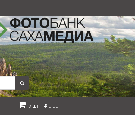
0 шт. -
0.00