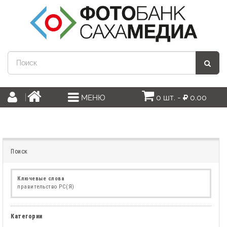
0 шт. -
0.00
МЕНЮ
Поиск
Ключевые слова
правительство РС(Я)
Категории