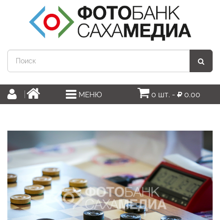
0 шт. -
0.00
МЕНЮ