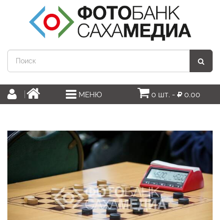
0 шт. -
0.00
МЕНЮ