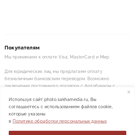
Покупателям
Мы принимаем к оплате Visa, MasterCard и Мир.
Для юридических лиц мы предлагаем оплату
безналичным банковским переводом. Возможно
заключение постоянного договора с фотобанком с
постоянной схемой работы.
Используя сайт photo.sakhamedia.ru, Вы
соглашаетесь с использованием файлов cookie,
Позвоните нам по телефону +7(4112) 42-09-42 — и мы
которые указаны
ответим на все ваши вопросы
в
Политике обработки персональных данных
АО РИИХ «Сахамедиа» © 2021