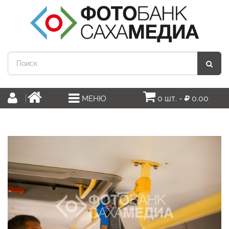
0 шт. -
0.00
МЕНЮ