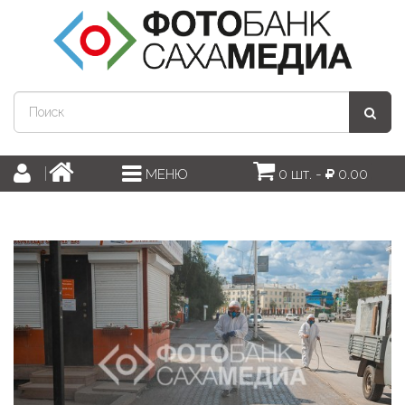
0 шт. -
0.00
МЕНЮ