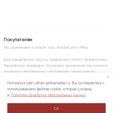
Покупателям
Мы принимаем к оплате Visa, MasterCard и Мир.
Для юридических лиц мы предлагаем оплату безналичным
банковским переводом. Возможно заключение постоянного
договора с фотобанком с постоянной схемой работы.
Используя сайт photo.sakhamedia.ru, Вы соглашаетесь с
Позвоните нам по телефону +7(4112) 42-09-42 — и мы
использованием файлов cookie, которые указаны
ответим на все ваши вопросы
в
Политике обработки персональных данных
АО РИИХ «Сахамедиа» © 2021
ОК