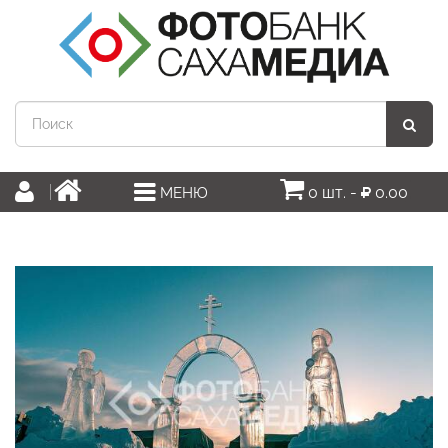
0 шт. -
0.00
МЕНЮ