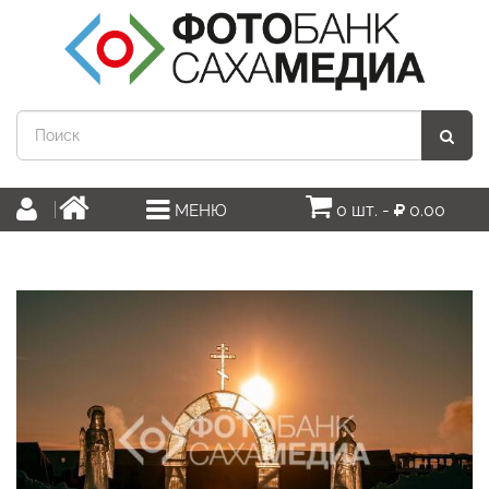
0 шт. -
0.00
МЕНЮ