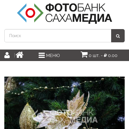
0 шт. -
0.00
МЕНЮ