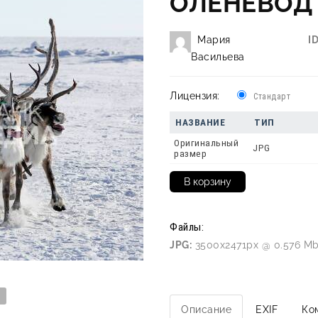
ОЛЕНЕВОД
Мария
ID
Васильева
Лицензия:
Стандарт
НАЗВАНИЕ
ТИП
Оригинальный
JPG
размер
Файлы:
JPG:
3500x2471px @ 0.576 Mb
Описание
EXIF
Ко