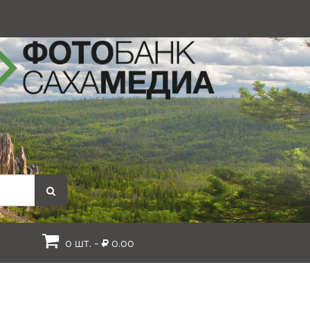
0 шт. -
0.00