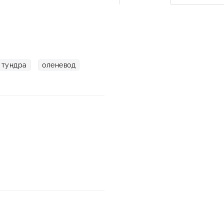
тундра
оленевод