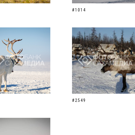
#1014
#2549