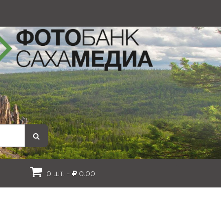
0 шт. -
0.00