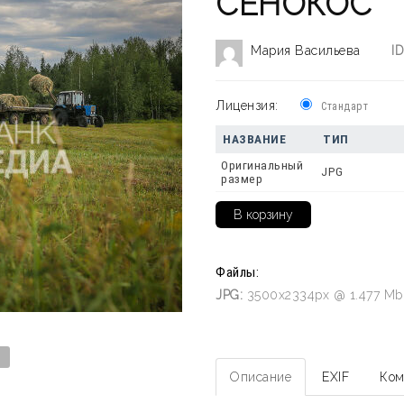
СЕНОКОС
Мария Васильева
ID
Лицензия:
Стандарт
НАЗВАНИЕ
ТИП
Оригинальный
JPG
размер
Файлы:
JPG:
3500x2334px @ 1.477 Mb
Описание
EXIF
Ком