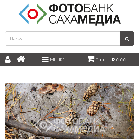
0 шт. -
0.00
МЕНЮ