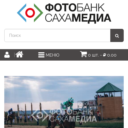
0 шт. -
0.00
МЕНЮ