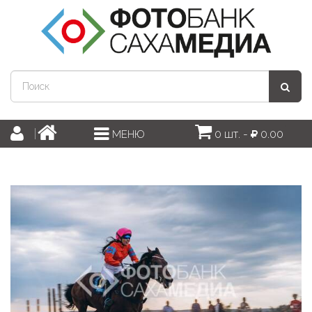
0 шт. -
0.00
МЕНЮ