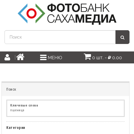
0 шт. -
0.00
МЕНЮ
Поиск
Ключевые слова
пшеница
Категории