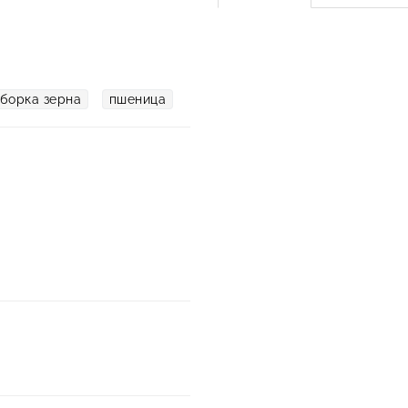
борка зерна
пшеница