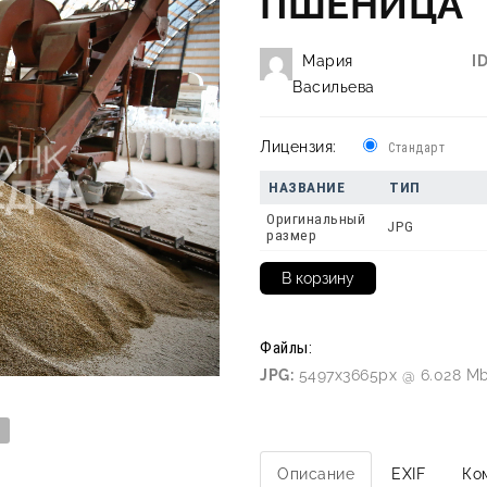
ПШЕНИЦА
Мария
ID
Васильева
Лицензия:
Стандарт
НАЗВАНИЕ
ТИП
Оригинальный
JPG
размер
Файлы:
JPG:
5497x3665px @ 6.028 Mb
Описание
EXIF
Ко