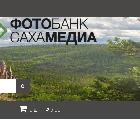
0 шт. -
0.00