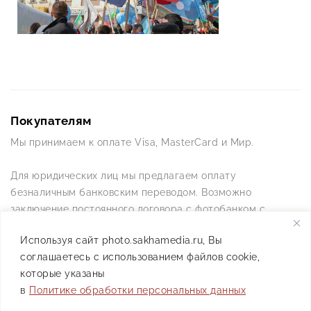
Покупателям
Мы принимаем к оплате Visa, MasterCard и Мир.
Для юридических лиц мы предлагаем оплату
безналичным банковским переводом. Возможно
заключение постоянного договора с фотобанком с
постоянной схемой работы.
Используя сайт photo.sakhamedia.ru, Вы
соглашаетесь с использованием файлов cookie,
Позвоните нам по телефону +7(4112) 42-09-42 — и мы
которые указаны
ответим на все ваши вопросы
в
Политике обработки персональных данных