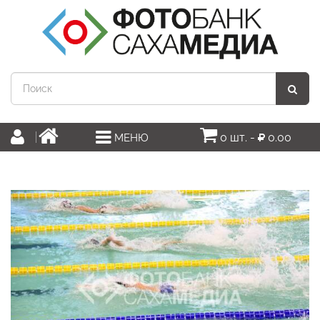
0 шт. -
0.00
МЕНЮ