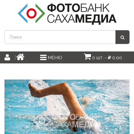
0 шт. -
0.00
МЕНЮ