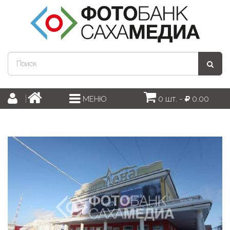
0 шт. -
0.00
МЕНЮ