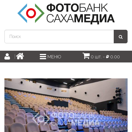
0 шт. -
0.00
МЕНЮ