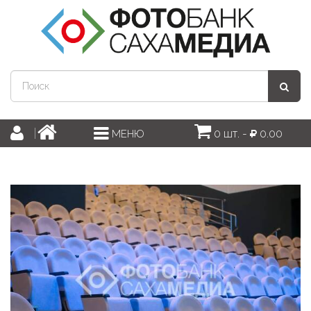
0 шт. -
0.00
МЕНЮ